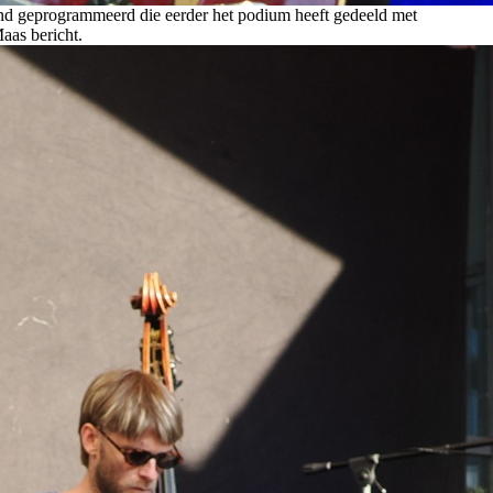
nd geprogrammeerd die eerder het podium heeft gedeeld met
aas bericht.