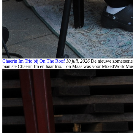
Chaerin Im Trio bij On The Roof
10 juli, 2026
De nieuwe zomerserie 
pianiste Chaerin Im en haar trio. Ton Maas was voor MixedWorldMusi