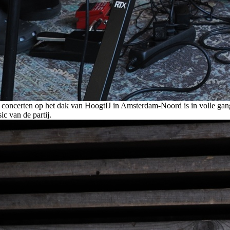
concerten op het dak van HoogtIJ in Amsterdam-Noord is in volle gan
c van de partij.