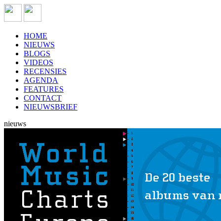
HOME
NIEUWS
BLOGS
VIDEOS
RECENSIES
AGENDA
FEATURES
CONTACT
NIEUWSBRIEF
nieuws