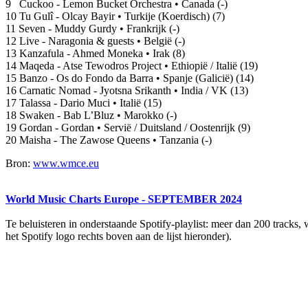
9 Cuckoo - Lemon Bucket Orchestra • Canada (-)
10 Tu Gulî - Olcay Bayir • Turkije (Koerdisch) (7)
11 Seven - Muddy Gurdy • Frankrijk (-)
12 Live - Naragonia & guests • België (-)
13 Kanzafula - Ahmed Moneka • Irak (8)
14 Maqeda - Atse Tewodros Project • Ethiopië / Italië (19)
15 Banzo - Os do Fondo da Barra • Spanje (Galicië) (14)
16 Carnatic Nomad - Jyotsna Srikanth • India / VK (13)
17 Talassa - Dario Muci • Italië (15)
18 Swaken - Bab L’Bluz • Marokko (-)
19 Gordan - Gordan • Servië / Duitsland / Oostenrijk (9)
20 Maisha - The Zawose Queens • Tanzania (-)
Bron:
www.wmce.eu
World Music Charts Europe - SEPTEMBER 2024
Te beluisteren in onderstaande Spotify-playlist: meer dan 200 tracks, 
het Spotify logo rechts boven aan de lijst hieronder).