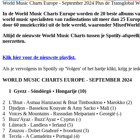
World Music Charts Europe - September 2024
Plus de Transglobal W
In de World Music Charts Europe worden de 20 beste albums va
world music specialisten van radiostations uit meer dan 25 Eur
door 60 muziekcritici uit de hele wereld, waaronder MixedWorld
Altijd de nieuwste World Music Charts tussen je Spotify-afspeell
neerzetten.
Klik hier voor de nieuwste playlist.
Als je vervolgens in Spotify op 'Volgen' of het hartje klikt, krijg je i
WORLD MUSIC CHARTS EUROPE - SEPTEMBER 2024
1 Gyezz - Söndörgö • Hongarije (10)
2 L’Bnat - Asmaa Hamzaoui & Bnat Timbouktou • Marokko (2)
3 Djudjon - Bassekou Kouyate & Amy Sacko • Mali (1)
4 Voices & Mountains - Russudan Meipariani • Georgië (-)
5 Buzz'Ayaz - Buzz'Ayaz • Cyprus (-)
6 Lúireach - Landless • Ierland (5)
7 Zouzou - Dobet Gnahoré • Ivoorkust (3)
8 Tecela - A Cantadeira • Portugal (4)