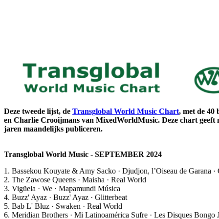
Deze tweede lijst, de
Transglobal World Music Chart
, met de 40
en Charlie Crooijmans van MixedWorldMusic. Deze chart geeft ne
jaren maandelijks publiceren.
Transglobal World Music - SEPTEMBER 2024
1. Bassekou Kouyate & Amy Sacko · Djudjon, l’Oiseau de Garana ·
2. The Zawose Queens · Maisha · Real World
3. Vigüela · We · Mapamundi Música
4. Buzz' Ayaz · Buzz' Ayaz · Glitterbeat
5. Bab L' Bluz · Swaken · Real World
6. Meridian Brothers · Mi Latinoamérica Sufre · Les Disques Bongo 