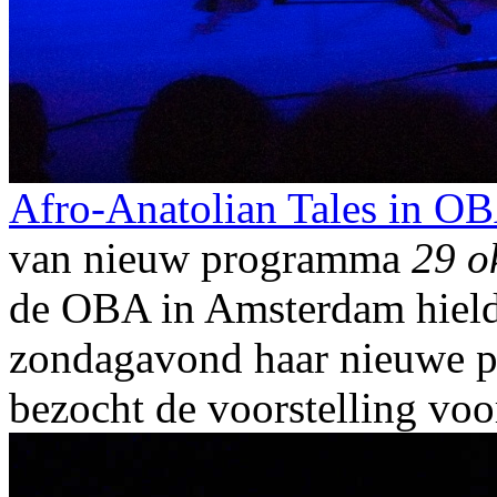
Afro-Anatolian Tales in O
van nieuw programma
29 o
de OBA in Amsterdam hield
zondagavond haar nieuwe 
bezocht de voorstelling v