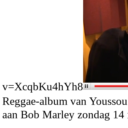
v=XcqbKu4hYh8
Reggae-album van Youss
aan Bob Marley
zondag 14 