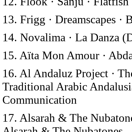
12. Flook · Sanju · Flatfish
13. Frigg · Dreamscapes · B
14. Novalima · La Danza (D
15. Aïta Mon Amour · Abda
16. Al Andaluz Project · T
Traditional Arabic Andalusi
Communication
17. Alsarah & The Nubatone
Alsarah & The Nubatones