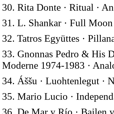
30. Rita Donte · Ritual · A
31. L. Shankar · Full Moo
32. Tatros Együttes · Pillan
33. Gnonnas Pedro & His D
Moderne 1974-1983 · Analo
34. Áššu · Luohtenlegut ·
35. Mario Lucio · Indepen
36. De Mar y Río · Bailen 