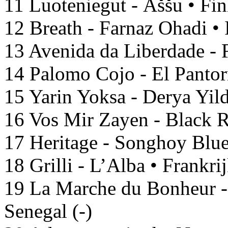
11 Luoteniegut - Áššu • Fin
12 Breath - Farnaz Ohadi • I
13 Avenida da Liberdade - F
14 Palomo Cojo - El Pantorri
15 Yarin Yoksa - Derya Yildi
16 Vos Mir Zayen - Black R
17 Heritage - Songhoy Blue
18 Grilli - L’Alba • Frankri
19 La Marche du Bonheur - 
Senegal (-)