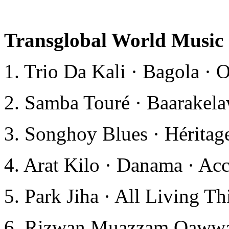
Transglobal World Music
1. Trio Da Kali · Bagola ·
2. Samba Touré · Baarakelaw
3. Songhoy Blues · Héritag
4. Arat Kilo · Danama · Ac
5. Park Jiha · All Living Thi
6. Rizwan Muazzam Qawwali 