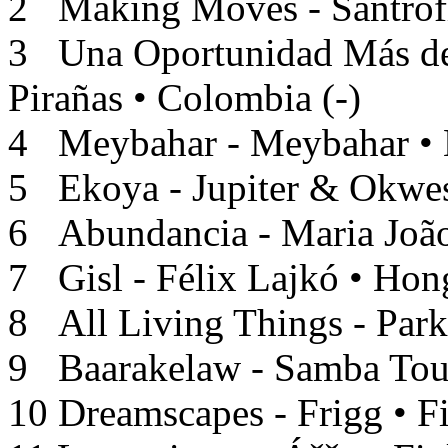
2 Making Moves - Santrof
3 Una Oportunidad Más de 
Pirañas • Colombia (-)
4 Meybahar - Meybahar • H
5 Ekoya - Jupiter & Okwe
6 Abundancia - Maria João 
7 Gisl - Félix Lajkó • Honga
8 All Living Things - Park
9 Baarakelaw - Samba Tour
10 Dreamscapes - Frigg • F