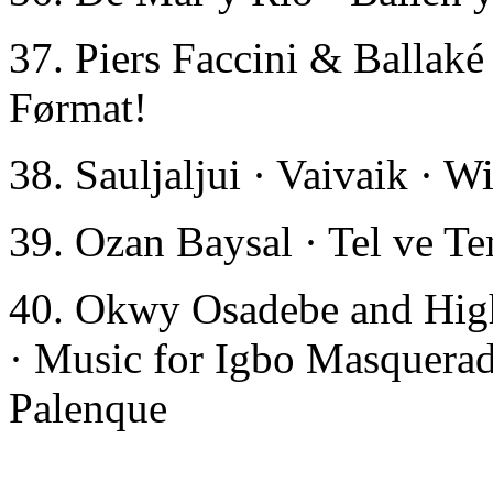
37. Piers Faccini & Ballake
Førmat!
38. Sauljaljui · Vaivaik · 
39. Ozan Baysal · Tel ve T
40. Okwy Osadebe and High
· Music for Igbo Masquera
Palenque