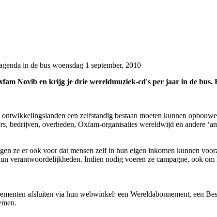
 agenda in de bus
woensdag 1 september, 2010
fam Novib en krijg je drie wereldmuziek-cd's per jaar in de bus.
in ontwikkelingslanden een zelfstandig bestaan moeten kunnen opbouwen 
gers, bedrijven, overheden, Oxfam-organisaties wereldwijd en andere ‘a
n ze er ook voor dat mensen zelf in hun eigen inkomen kunnen voorzie
 hun verantwoordelijkheden. Indien nodig voeren ze campagne, ook om h
nementen afsluiten via hun webwinkel: een Wereldabonnement, een B
emen.