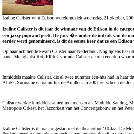
Izaline Calister wint Edison wereldmuziek
woensdag 21 oktober, 200
Izaline Calister is dit jaar de winnaar van de Edison in de cate
een jazzy poprand geeft. De jury �is onder de indruk van de man
eerder werd genomineerd, is dit de eerste keer dat ze een Edison 
Op haar achttiende kwam Calister naar Nederland. Nog tijdens haar st
band. Met gitarist Rob Elfrink vormde Calister daarna een duo waarm
Inmiddels maakte Calister, die al twee nummer één-hits had in haar thui
Afrika, Suriname en natuurlijk de Antillen. In 2007 verscheen de doc
Calister werkte inmiddels samen met mensen als Mathilde Santing, M
Metropole Orkest, het Jazzorkest van het Concertgebouw en het Peter 
Izaline Calister is dit najaar gestart met de theatertour ‘10 Jaar De 
Papiamentstalig werk als composities van anderen die zij in tien jaar