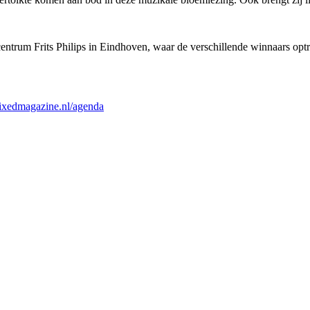
ntrum Frits Philips in Eindhoven, waar de verschillende winnaars optr
edmagazine.nl/agenda