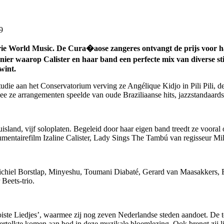
9
gorie World Music. De Cura�aose zangeres ontvangt de prijs voor h
ier waarop Calister en haar band een perfecte mix van diverse sti
wint.
udie aan het Conservatorium verving ze Angélique Kidjo in Pili Pili, d
ee ze arrangementen speelde van oude Braziliaanse hits, jazzstandaards
sland, vijf soloplaten. Begeleid door haar eigen band treedt ze vooral o
umentairefilm Izaline Calister, Lady Sings The Tambú van regisseur Mi
ichiel Borstlap, Minyeshu, Toumani Diabaté, Gerard van Maasakkers, 
Beets-trio.
Mooiste Liedjes’, waarmee zij nog zeven Nederlandse steden aandoet. De 
 vertolkte komen aan bod in deze muzikale bloemlezing. Ook brengt zij l