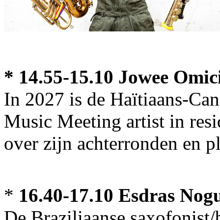
* 14.55-15.10 Jowee Omici
In 2027 is de Haïtiaans-Ca
Music Meeting artist in re
over zijn achterronden en 
*
16.40-17.10 Esdras Nog
De Braziliaanse saxofonist/