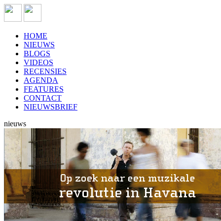
HOME
NIEUWS
BLOGS
VIDEOS
RECENSIES
AGENDA
FEATURES
CONTACT
NIEUWSBRIEF
nieuws