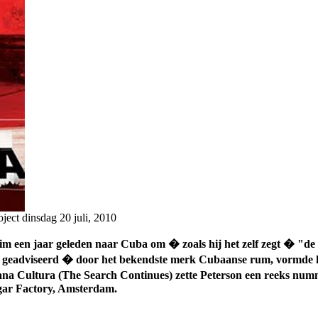
oject
dinsdag 20 juli, 2010
im een jaar geleden naar Cuba om � zoals hij het zelf zegt � "de n
d geadviseerd � door het bekendste merk Cubaanse rum, vormde h
a Cultura (The Search Continues) zette Peterson een reeks numme
gar Factory, Amsterdam.