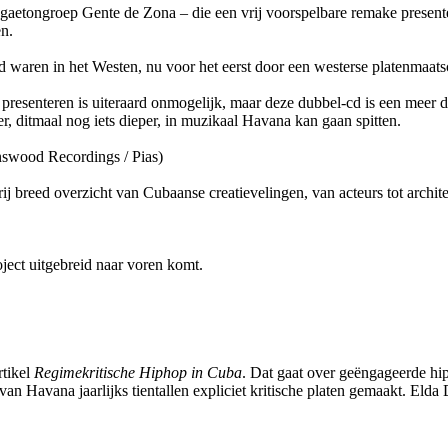
eggaetongroep Gente de Zona – die een vrij voorspelbare remake pres
en.
 waren in het Westen, nu voor het eerst door een westerse platenmaatsc
senteren is uiteraard onmogelijk, maar deze dubbel-cd is een meer d
r, ditmaal nog iets dieper, in muzikaal Havana kan gaan spitten.
swood Recordings / Pias)
 breed overzicht van Cubaanse creatievelingen, van acteurs tot architec
oject uitgebreid naar voren komt.
rtikel
Regimekritische Hiphop in Cuba
. Dat gaat over geëngageerde hi
 Havana jaarlijks tientallen expliciet kritische platen gemaakt. Elda 