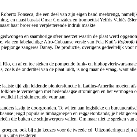
ist Roberto Fonseca, die een deel van zijn eigen band meebrengt, name
ing, en naast bassist Omar González en trompettist Yelfris Valdés (Sie
naast haar broer een verpletterende indruk maakte.
ngedwongen en saamhorige sfeer neerzet waarin de plaat werd opgenom
re, via een fabelachtige Afro-Cubaanse versie van Fela Kuti’s
Roforofo 
e piepjonge zangeres Danay. De productie, overigens gedeeltelijk voor 
l Rio, en af en toe steken de pompende funk- en hiphopvierkwartsmate
 is, zoals de ondertitel van de plaat luidt, is nog maar de vraag, want 
 laatste tijd zijn leidende pioniersfunctie in Latijns-Amerika moeten af
 folklore te vermengen met hedendaagse stromingen en het vermogen om
wellicht het sluimerende vuur aan.
anders lastig te doorgronden. Te wijten aan logistieke en bureaucratisch
baanse jeugd populaire timbagroepen en reggaetonbands; je hebt gecens
ieën die buiten de schijnwerpers vallen. Om maar niet te spreken van
eze groepen, ook bij zijn keuzes voor de tweede cd. Uitzonderingen zijn 
r in Cuba resideren.