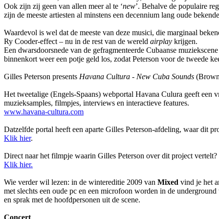
Ook zijn zij geen van allen meer al te ‘
new
’. Behalve de populaire r
zijn de meeste artiesten al minstens een decennium lang oude bekend
Waardevol is wel dat de meeste van deze musici, die marginaal bekend
Ry Cooder-effect – nu in de rest van de wereld
airplay
krijgen.
Een dwarsdoorsnede van de gefragmenteerde Cubaanse muziekscene pre
binnenkort weer een potje geld los, zodat Peterson voor de tweede kee
Gilles Peterson presents
Havana Cultura -
New Cuba Sounds
(Brown
Het tweetalige (Engels-Spaans) webportal Havana Culura geeft een vrij
muzieksamples, filmpjes, interviews en interactieve features.
www.havana-cultura.com
Datzelfde portal heeft een aparte Gilles Peterson-afdeling, waar dit pr
Klik hier
.
Direct naar het filmpje waarin Gilles Peterson over dit project vertelt?
Klik hier.
Wie verder wil lezen: in de wintereditie 2009 van
Mixed
vind je het a
met slechts een oude pc en een microfoon worden in de underground van
en sprak met de hoofdpersonen uit de scene.
Concert