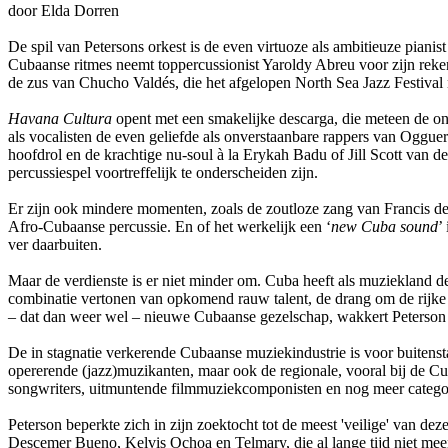
door Elda Dorren
De spil van Petersons orkest is de even virtuoze als ambitieuze pian
Cubaanse ritmes neemt toppercussionist Yaroldy Abreu voor zijn reken
de zus van Chucho Valdés, die het afgelopen North Sea Jazz Festival 
Havana Cultura
opent met een smakelijke descarga, die meteen de o
als vocalisten de even geliefde als onverstaanbare rappers van Oggue
hoofdrol en de krachtige nu-soul à la Erykah Badu of Jill Scott van d
percussiespel voortreffelijk te onderscheiden zijn.
Er zijn ook mindere momenten, zoals de zoutloze zang van Francis de
Afro-Cubaanse percussie. En of het werkelijk een ‘
new Cuba sound
’
ver daarbuiten.
Maar de verdienste is er niet minder om. Cuba heeft als muziekland de
combinatie vertonen van opkomend rauw talent, de drang om de rijke
– dat dan weer wel – nieuwe Cubaanse gezelschap, wakkert Peterson 
De in stagnatie verkerende Cubaanse muziekindustrie is voor buitensta
opererende (jazz)muzikanten, maar ook de regionale, vooral bij de Cu
songwriters, uitmuntende filmmuziekcomponisten en nog meer categor
Peterson beperkte zich in zijn zoektocht tot de meest 'veilige' van d
Descemer Bueno, Kelvis Ochoa en Telmary, die al lange tijd niet mee