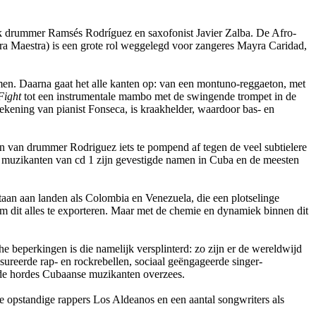
lijk drummer Ramsés Rodríguez en saxofonist Javier Zalba. De Afro-
rra Maestra) is een grote rol weggelegd voor zangeres Mayra Caridad,
en. Daarna gaat het alle kanten op: van een montuno-reggaeton, met
Fight
tot een instrumentale mambo met de swingende trompet in de
rekening van pianist Fonseca, is kraakhelder, waardoor bas- en
n van drummer Rodriguez iets te pompend af tegen de veel subtielere
alle muzikanten van cd 1 zijn gevestigde namen in Cuba en de meesten
staan aan landen als Colombia en Venezuela, die een plotselinge
 dit alles te exporteren. Maar met de chemie en dynamiek binnen dit
e beperkingen is die namelijk versplinterd: zo zijn er de wereldwijd
ureerde rap- en rockrebellen, sociaal geëngageerde singer-
 de hordes Cubaanse muzikanten overzees.
de opstandige rappers Los Aldeanos en een aantal songwriters als