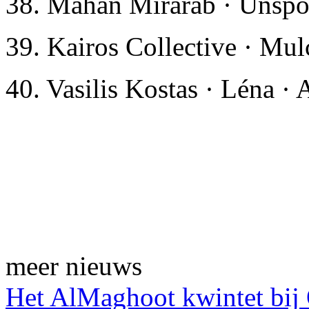
38. Mahan Mirarab · Unsp
39. Kairos Collective · Mu
40. Vasilis Kostas · Léna · 
meer nieuws
Het AlMaghoot kwintet bij