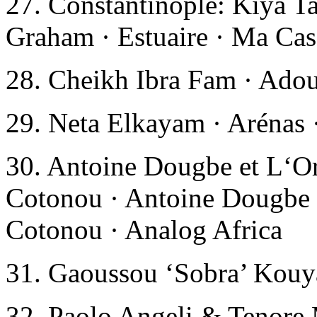
27. Constantinople: Kiya Ta
Graham · Estuaire · Ma Cas
28. Cheikh Ibra Fam · Ado
29. Neta Elkayam · Arénas
30. Antoine Dougbe et L‘O
Cotonou · Antoine Dougbe 
Cotonou · Analog Africa
31. Gaoussou ‘Sobra’ Kouya
32. Paolo Angeli & Tenore M