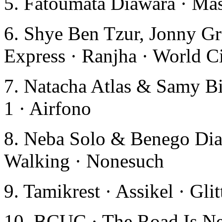
5. Fatoumata Diawara · Ma
6. Shye Ben Tzur, Jonny G
Express · Ranjha · World C
7. Natacha Atlas & Samy Bi
1 · Airfono
8. Neba Solo & Benego Diak
Walking · Nonesuch
9. Tamikrest · Assikel · Glit
10. BCUC · The Road Is Ne