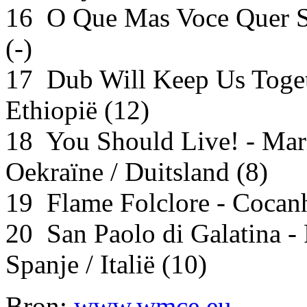
16 O Que Mas Voce Quer Sa
(-)
17 Dub Will Keep Us Toget
Ethiopië (12)
18 You Should Live! - Mar
Oekraïne / Duitsland (8)
19 Flame Folclore - Cocanha
20 San Paolo di Galatina -
Spanje / Italië (10)
Bron:
www.wmce.eu