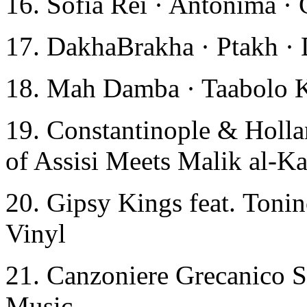
16. Sofía Rei · Antónima 
17. DakhaBrakha · Ptakh ·
18. Mah Damba · Taabolo 
19. Constantinople & Holla
of Assisi Meets Malik al-Ka
20. Gipsy Kings feat. Tonin
Vinyl
21. Canzoniere Grecanico Sa
Music