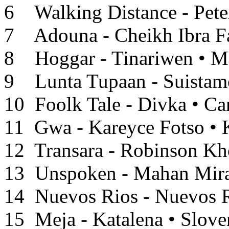
6 Walking Distance - Pete
7 Adouna - Cheikh Ibra Fa
8 Hoggar - Tinariwen • Ma
9 Lunta Tupaan - Suistamo
10 Foolk Tale - Divka • Ca
11 Gwa - Kareyce Fotso • 
12 Transara - Robinson Kh
13 Unspoken - Mahan Mirar
14 Nuevos Rios - Nuevos Ri
15 Meja - Katalena • Sloven