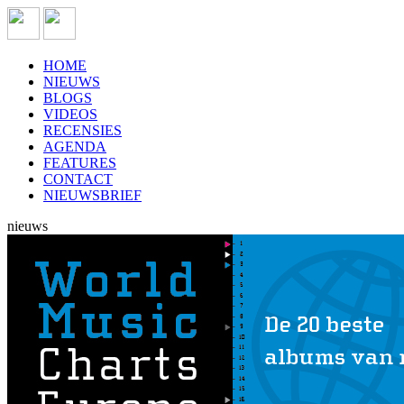
HOME
NIEUWS
BLOGS
VIDEOS
RECENSIES
AGENDA
FEATURES
CONTACT
NIEUWSBRIEF
nieuws