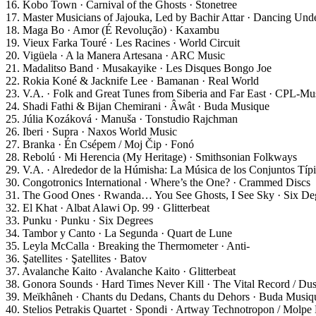
16. Kobo Town · Carnival of the Ghosts · Stonetree
17. Master Musicians of Jajouka, Led by Bachir Attar · Dancing Unde
18. Maga Bo · Amor (É Revolução) · Kaxambu
19. Vieux Farka Touré · Les Racines · World Circuit
20. Vigüela · A la Manera Artesana · ARC Music
21. Madalitso Band · Musakayike · Les Disques Bongo Joe
22. Rokia Koné & Jacknife Lee · Bamanan · Real World
23. V.A. · Folk and Great Tunes from Siberia and Far East · CPL-Mu
24. Shadi Fathi & Bijan Chemirani · Âwât · Buda Musique
25. Júlia Kozáková · Manuša · Tonstudio Rajchman
26. Iberi · Supra · Naxos World Music
27. Branka · Én Csépem / Moj Čip · Fonó
28. Rebolú · Mi Herencia (My Heritage) · Smithsonian Folkways
29. V.A. · Alrededor de la Húmisha: La Música de los Conjuntos Tí
30. Congotronics International · Where’s the One? · Crammed Discs
31. The Good Ones · Rwanda… You See Ghosts, I See Sky · Six De
32. El Khat · Albat Alawi Op. 99 · Glitterbeat
33. Punku · Punku · Six Degrees
34. Tambor y Canto · La Segunda · Quart de Lune
35. Leyla McCalla · Breaking the Thermometer · Anti-
36. Şatellites · Şatellites · Batov
37. Avalanche Kaito · Avalanche Kaito · Glitterbeat
38. Gonora Sounds · Hard Times Never Kill · The Vital Record / Dust
39. Meïkhâneh · Chants du Dedans, Chants du Dehors · Buda Musiq
40. Stelios Petrakis Quartet · Spondi · Artway Technotropon / Molpe