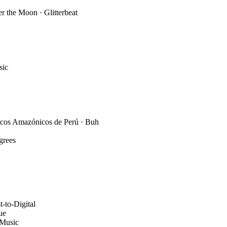
r the Moon · Glitterbeat
sic
picos Amazónicos de Perú · Buh
grees
-to-Digital
ue
 Music