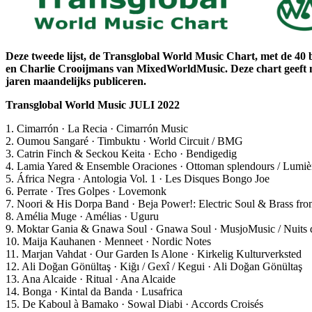
Deze tweede lijst, de Transglobal World Music Chart, met de 40 
en Charlie Crooijmans van MixedWorldMusic. Deze chart geeft ne
jaren maandelijks publiceren.
Transglobal World Music JULI 2022
1. Cimarrón · La Recia · Cimarrón Music
2. Oumou Sangaré · Timbuktu · World Circuit / BMG
3. Catrin Finch & Seckou Keita · Echo · Bendigedig
4. Lamia Yared & Ensemble Oraciones · Ottoman splendours / Lumièr
5. África Negra · Antologia Vol. 1 · Les Disques Bongo Joe
6. Perrate · Tres Golpes · Lovemonk
7. Noori & His Dorpa Band · Beja Power!: Electric Soul & Brass fro
8. Amélia Muge · Amélias · Uguru
9. Moktar Gania & Gnawa Soul · Gnawa Soul · MusjoMusic / Nuits 
10. Maija Kauhanen · Menneet · Nordic Notes
11. Marjan Vahdat · Our Garden Is Alone · Kirkelig Kulturverksted
12. Ali Doğan Gönültaş · Kiğı / Gexî / Kegui · Ali Doğan Gönültaş
13. Ana Alcaide · Ritual · Ana Alcaide
14. Bonga · Kintal da Banda · Lusafrica
15. De Kaboul à Bamako · Sowal Diabi · Accords Croisés