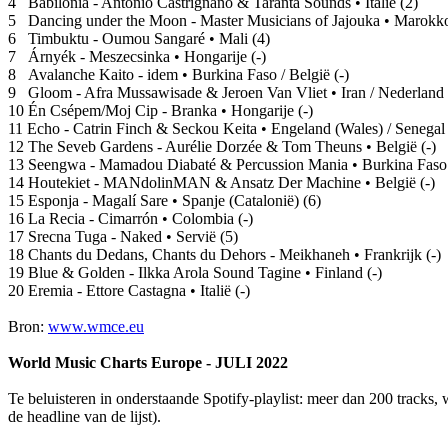
4 Babilonia - Antonio Castrignano & Taranta Sounds • Italië (2)
5 Dancing under the Moon - Master Musicians of Jajouka • Marokko
6 Timbuktu - Oumou Sangaré • Mali (4)
7 Árnyék - Meszecsinka • Hongarije (-)
8 Avalanche Kaito - idem • Burkina Faso / België (-)
9 Gloom - Afra Mussawisade & Jeroen Van Vliet • Iran / Nederland
10 Én Csépem/Moj Cip - Branka • Hongarije (-)
11 Echo - Catrin Finch & Seckou Keita • Engeland (Wales) / Senegal 
12 The Seveb Gardens - Aurélie Dorzée & Tom Theuns • België (-)
13 Seengwa - Mamadou Diabaté & Percussion Mania • Burkina Faso 
14 Houtekiet - MANdolinMAN & Ansatz Der Machine • België (-)
15 Esponja - Magalí Sare • Spanje (Catalonië) (6)
16 La Recia - Cimarrón • Colombia (-)
17 Srecna Tuga - Naked • Servië (5)
18 Chants du Dedans, Chants du Dehors - Meikhaneh • Frankrijk (-)
19 Blue & Golden - Ilkka Arola Sound Tagine • Finland (-)
20 Eremia - Ettore Castagna • Italië (-)
Bron:
www.wmce.eu
World Music Charts Europe - JULI 2022
Te beluisteren in onderstaande Spotify-playlist: meer dan 200 tracks, 
de headline van de lijst).