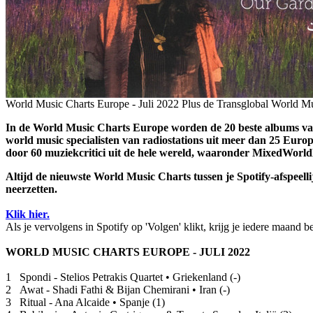
World Music Charts Europe - Juli 2022
Plus de Transglobal World M
In de World Music Charts Europe worden de 20 beste albums va
world music specialisten van radiostations uit meer dan 25 Eur
door 60 muziekcritici uit de hele wereld, waaronder MixedWorld
Altijd de nieuwste World Music Charts tussen je Spotify-afspeell
neerzetten.
Klik hier.
Als je vervolgens in Spotify op 'Volgen' klikt, krijg je iedere maand b
WORLD MUSIC CHARTS EUROPE - JULI 2022
1 Spondi - Stelios Petrakis Quartet • Griekenland (-)
2 Awat - Shadi Fathi & Bijan Chemirani • Iran (-)
3 Ritual - Ana Alcaide • Spanje (1)