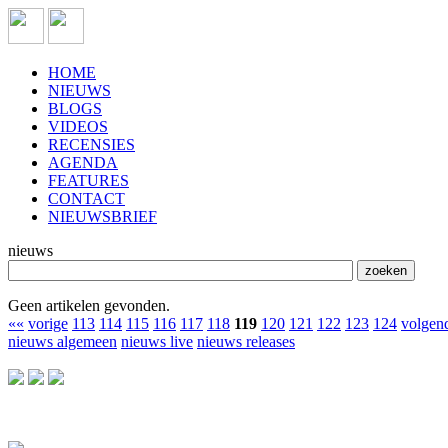
HOME
NIEUWS
BLOGS
VIDEOS
RECENSIES
AGENDA
FEATURES
CONTACT
NIEUWSBRIEF
nieuws
Geen artikelen gevonden.
««
vorige
113
114
115
116
117
118
119
120
121
122
123
124
volgen
nieuws algemeen
nieuws live
nieuws releases