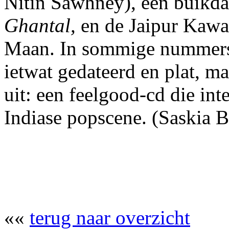
Nitin Sawhney), een buikd
Ghantal,
en de Jaipur Kaw
Maan. In sommige nummers i
ietwat gedateerd en plat, ma
uit: een feelgood-cd die int
Indiase popscene. (Saskia 
««
terug naar overzicht