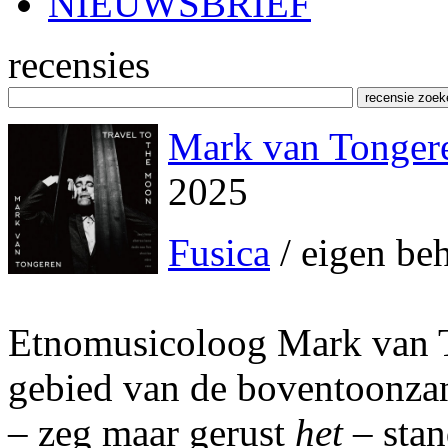
NIEUWSBRIEF
recensies
Mark van Tongere
2025
Fusica
/ eigen be
Etnomusicoloog Mark van To
gebied van de boventoonzang
– zeg maar gerust
het
– stan