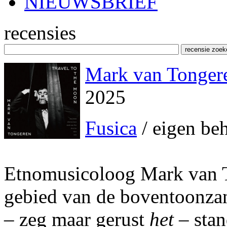
NIEUWSBRIEF
recensies
Mark van Tongere
2025
Fusica
/ eigen be
Etnomusicoloog Mark van To
gebied van de boventoonzang
– zeg maar gerust
het
– stan