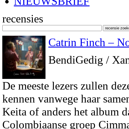
NIEUWSBRIEF
recensies
Catrin Finch – No
BendiGedig / Xa
De meeste lezers zullen dez
kennen vanwege haar samen
Keita of anders het album d
Colombiaanse groep Cimm