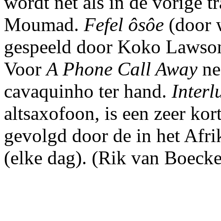
wordt net als in de vorige 
Moumad.
Fefel ôsôe
(door 
gespeeld door Koko Lawson,
Voor
A Phone Call Away
ne
cavaquinho ter hand.
Interl
altsaxofoon, is een zeer kor
gevolgd door de in het Afr
(elke dag). (Rik van Boecke