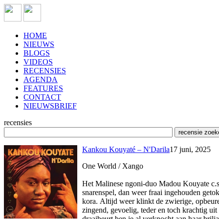
HOME
NIEUWS
BLOGS
VIDEOS
RECENSIES
AGENDA
FEATURES
CONTACT
NIEUWSBRIEF
recensies
Kankou Kouyaté – N'Darila
17 juni, 2025
One World / Xango
Het Malinese ngoni-duo Madou Kouyate c.s. 
snarenspel, dan weer fraai ingehouden geto
kora. Altijd weer klinkt de zwierige, opbeu
zingend, gevoelig, teder en toch krachtig ui
draaibeurt ben je al verknocht aan haar bri