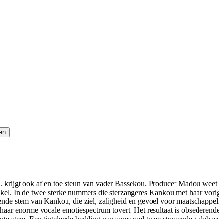
krijgt ook af en toe steun van vader Bassekou. Producer Madou weet de
kkel. In de twee sterke nummers die sterzangeres Kankou met haar vor
rende stem van Kankou, die ziel, zaligheid en gevoel voor maatschapp
t haar enorme vocale emotiespectrum tovert. Het resultaat is obsederend
ljante stem. Een tintelende bedding van soms wel twee stuwende calab