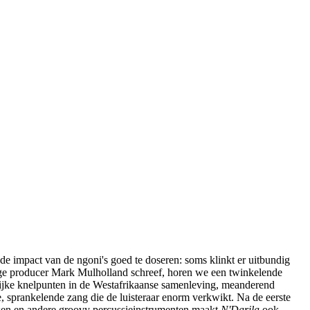
 impact van de ngoni's goed te doseren: soms klinkt er uitbundig
ige producer Mark Mulholland schreef, horen we een twinkelende
elijke knelpunten in de Westafrikaanse samenleving, meanderend
e, sprankelende zang die de luisteraar enorm verkwikt. Na de eerste
assen en andere groovy percussieinstrumenten maakt
N'Darila
ook