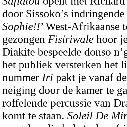
Safiatou
opent met Richard 
door Sissoko’s indringende g
Sophie!!
’ West-Afrikaanse t
gezongen
Fisiriwale
hoor j
Diakite bespeelde donso n’g
het publiek versterken het l
nummer
Iri
pakt je vanaf de 
neiging door de kamer te ga
roffelende percussie van D
komt te staan.
Soleil De Mi