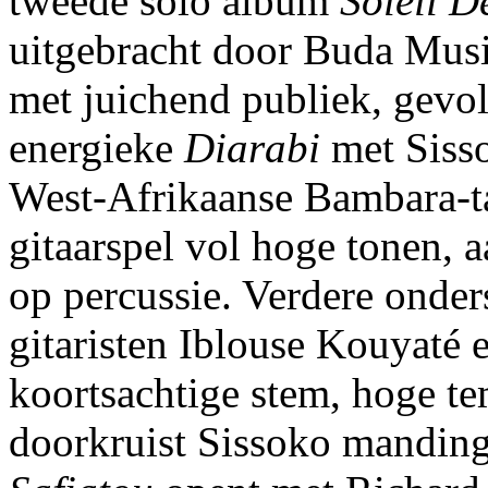
tweede solo album
Soleil D
uitgebracht door Buda Musi
met juichend publiek, gevol
energieke
Diarabi
met Sisso
West-Afrikaanse Bambara-ta
gitaarspel vol hoge tonen,
op percussie. Verdere onder
gitaristen Iblouse Kouyaté 
koortsachtige stem, hoge t
doorkruist Sissoko mandingo