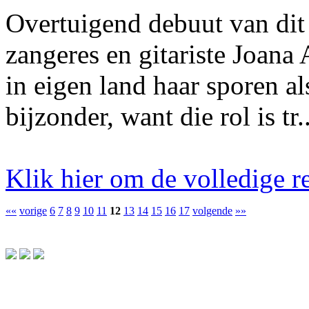
Overtuigend debuut van di
zangeres en gitariste Joana
in eigen land haar sporen al
bijzonder, want die rol is tr..
Klik hier om de volledige re
««
vorige
6
7
8
9
10
11
12
13
14
15
16
17
volgende
»»