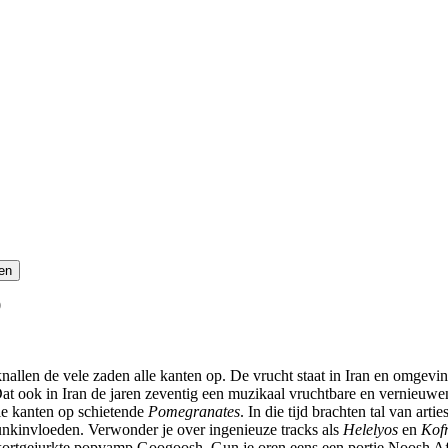
0
knallen de vele zaden alle kanten op. De vrucht staat in Iran en omge
Dat ook in Iran de jaren zeventig een muzikaal vruchtbare en vernieuw
lle kanten op schietende
Pomegranates
. In die tijd brachten tal van ar
funkinvloeden. Verwonder je over ingenieuze tracks als
Helelyos
en
Kof
 kortgejurkte popvamp Googoosh. Gun je oren eens een portie Noosh Afa