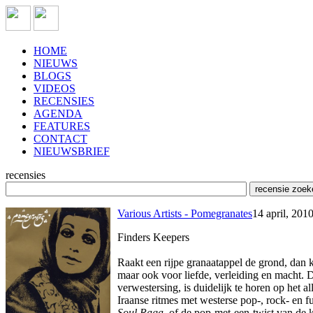
HOME
NIEUWS
BLOGS
VIDEOS
RECENSIES
AGENDA
FEATURES
CONTACT
NIEUWSBRIEF
recensies
Various Artists - Pomegranates
14 april, 201
Finders Keepers
Raakt een rijpe granaatappel de grond, dan 
maar ook voor liefde, verleiding en macht. 
verwestersing, is duidelijk te horen op het a
Iraanse ritmes met westerse pop-, rock- en 
Soul Raga
, of de pop-met-een-twist van de