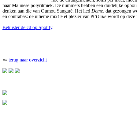
naar Malinese polyritmiek. De nummers hebben een duidelijke opbouw 
denken aan die van Oumou Sangaré. Het lied
Deme
, dat gezongen wo
en contrabas: de ultieme mix! Het plezier van
N’Diale
wordt op deze m
Beluister de cd op Spotify
.
««
terug naar overzicht