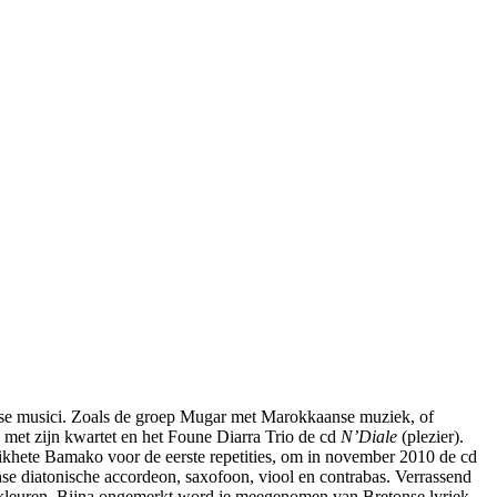
nse musici. Zoals de groep Mugar met Marokkaanse muziek, of
 met zijn kwartet en het Foune Diarra Trio de cd
N’Diale
(plezier).
snikhete Bamako voor de eerste repetities, om in november 2010 de cd
e diatonische accordeon, saxofoon, viool en contrabas. Verrassend
rkleuren. Bijna ongemerkt word je meegenomen van Bretonse lyriek