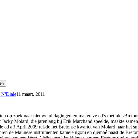
 N'Diale
11 maart, 2011
ten op zoek naar nieuwe uitdagingen en maken ze cd’s met niet-Breto
t Jacky Molard, die jarenlang bij Erik Marchand speelde, maakte samen
 de cd af! April 2009 reisde het Bretonse kwartet van Molard naar het 
ren de Malinese instrumenten kamele ngoni en djembé naast de Bretons
eloos van een West-Afrikaanse klankkleur naar een Bretons timbre ve