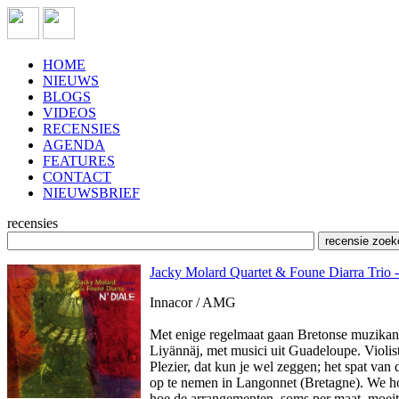
HOME
NIEUWS
BLOGS
VIDEOS
RECENSIES
AGENDA
FEATURES
CONTACT
NIEUWSBRIEF
recensies
Jacky Molard Quartet & Foune Diarra Trio -
Innacor / AMG
Met enige regelmaat gaan Bretonse muzikan
Liyännäj, met musici uit Guadeloupe. Violis
Plezier, dat kun je wel zeggen; het spat van
op te nemen in Langonnet (Bretagne). We ho
hoe de arrangementen, soms per maat, moeit