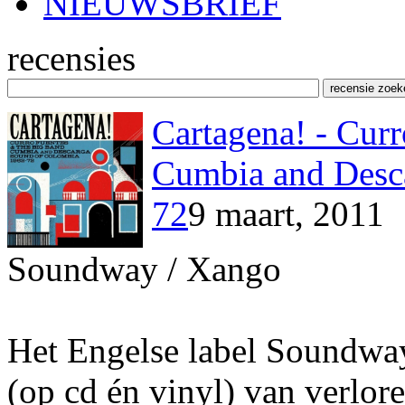
NIEUWSBRIEF
recensies
Cartagena! - Cur
Cumbia and Desc
72
9 maart, 2011
Soundway / Xango
Het Engelse label Soundway 
(op cd én vinyl) van verlo