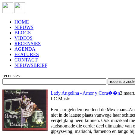
HOME
NIEUWS
BLOGS
VIDEOS
RECENSIES
AGENDA
FEATURES
CONTACT
NIEUWSBRIEF
recensies
Lady Angelina - Amor y Cora��n
3 maart
LC Music
Een jaar geleden overleed de Mexicaans-Amer
niet in de laatste plaats vanwege haar schi
vergelijking heen kunnen. Ook muzikaal nie
stadsnomade die eerder deel uitmaakte van
gipsyswing, mariachi, flamenco en tango bij