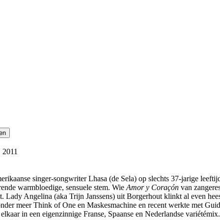
, 2011
ikaanse singer-songwriter Lhasa (de Sela) op slechts 37-jarige leefti
tterende warmbloedige, sensuele stem. Wie
Amor y Coraçón
van zangeres
t. Lady Angelina (aka Trijn Janssens) uit Borgerhout klinkt al even h
 onder meer Think of One en Maskesmachine en recent werkte met Guid
 elkaar in een eigenzinnige Franse, Spaanse en Nederlandse variétémix.