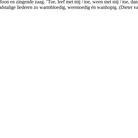
oon en zingende zaag. ‘Toe, leef met mij / toe, ween met mij / toe, dans 
andstalige liederen zo warmbloedig, weemoedig én wanhopig. (Dieter v