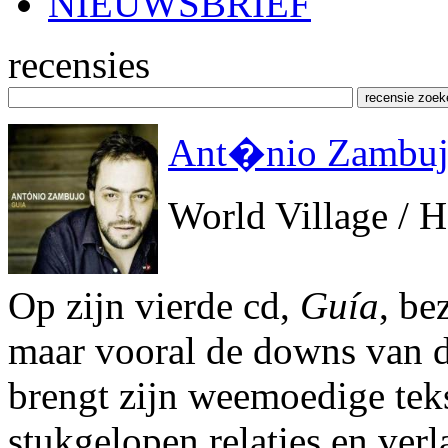
NIEUWSBRIEF
recensies
Ant�nio Zambuj
World Village / 
Op zijn vierde cd,
Guía
, be
maar vooral de downs van de
brengt zijn weemoedige tek
stukgelopen relaties en verl