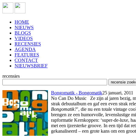
HOME
NIEUWS
BLOGS
VIDEOS
RECENSIES
AGENDA
FEATURES
CONTACT
NIEUWSBRIEF
recensies
Bongomatik - Bongomatik
25 januari, 2011
No Can Do Music Ze zijn al jaren bezig, ma
strak debuutalbum en gaf een even strak rele
Bongomatik?
’, die nu een totale vintage
brengen ze een humorvolle, levenslustige m
rapformatie Kernkoppen: ‘super-de-luxe, haa
met een ijzersterke groove. In een tijd dat 
gekanaliseerd – een grote kans om een groot 