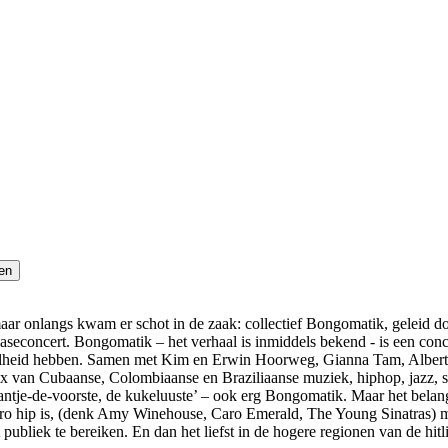
ar onlangs kwam er schot in de zaak: collectief Bongomatik, geleid do
aseconcert. Bongomatik – het verhaal is inmiddels bekend - is een concep
 coolheid hebben. Samen met Kim en Erwin Hoorweg, Gianna Tam, Alber
ix van Cubaanse, Colombiaanse en Braziliaanse muziek, hiphop, jazz, 
ntje-de-voorste, de kukeluuste’ – ook erg Bongomatik. Maar het belang
retro hip is, (denk Amy Winehouse, Caro Emerald, The Young Sinatras) maa
publiek te bereiken. En dan het liefst in de hogere regionen van de hitl