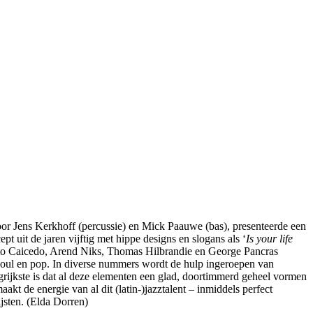
or Jens Kerkhoff (percussie) en Mick Paauwe (bas), presenteerde een
t uit de jaren vijftig met hippe designs en slogans als ‘
Is your life
to Caicedo, Arend Niks, Thomas Hilbrandie en George Pancras
soul en pop. In diverse nummers wordt de hulp ingeroepen van
rijkste is dat al deze elementen een glad, doortimmerd geheel vormen
kt de energie van al dit (latin-)jazztalent – inmiddels perfect
ijsten. (Elda Dorren)