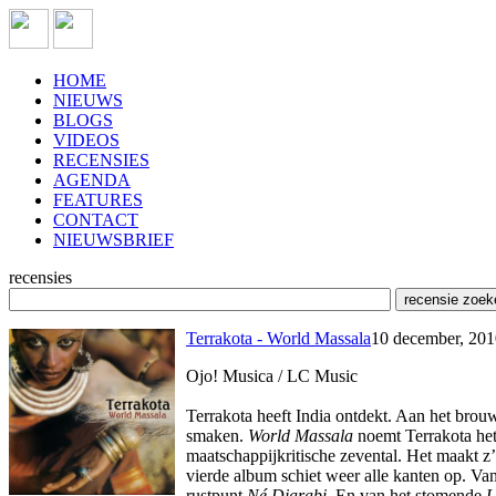
HOME
NIEUWS
BLOGS
VIDEOS
RECENSIES
AGENDA
FEATURES
CONTACT
NIEUWSBRIEF
recensies
Terrakota - World Massala
10 december, 201
Ojo! Musica / LC Music
Terrakota heeft India ontdekt. Aan het brouw
smaken.
World Massala
noemt Terrakota het 
maatschappijkritische zevental. Het maakt z’
vierde album schiet weer alle kanten op. Van
rustpunt
Né Djarabi
. En van het stomende
U