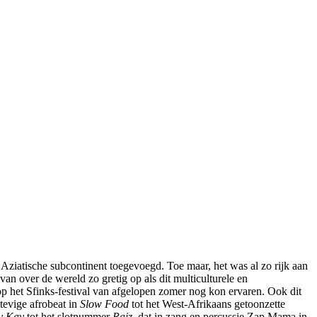
t Aziatische subcontinent toegevoegd. Toe maar, het was al zo rijk aan
an over de wereld zo gretig op als dit multiculturele en
 op het Sfinks-festival van afgelopen zomer nog kon ervaren. Ook dit
tevige afrobeat in
Slow Food
tot het West-Afrikaans getoonzette
y Kay
tot het slotnummer
Raiz
, dat in zang en percussie Zap Mama in