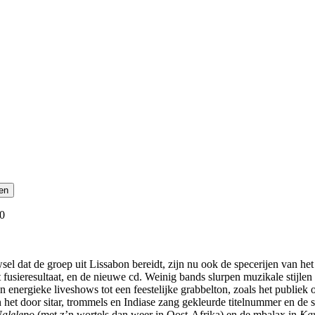
0
sel dat de groep uit Lissabon bereidt, zijn nu ook de specerijen van he
fusieresultaat, en de nieuwe cd. Weinig bands slurpen muzikale stijlen v
n energieke liveshows tot een feestelijke grabbelton, zoals het publiek
 het door sitar, trommels en Indiase zang gekleurde titelnummer en de s
alelepo
(met z’n wortels dan weer in Oost-Afrika) en de mbalax in
Ka