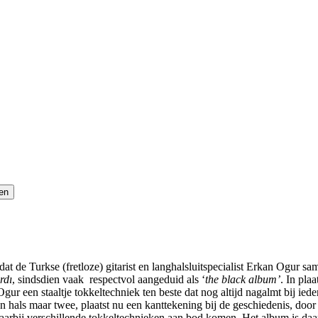
t de Turkse (fretloze) gitarist en langhalsluitspecialist Erkan Ogur s
rdı
, sindsdien vaak respectvol aangeduid als ‘
the black album’
. In pla
ur een staaltje tokkeltechniek ten beste dat nog altijd nagalmt bij ied
 hals maar twee, plaatst nu een kanttekening bij de geschiedenis, door m
, waarbij verschillende tokkeltechnieken aan bod komen. Het album is da