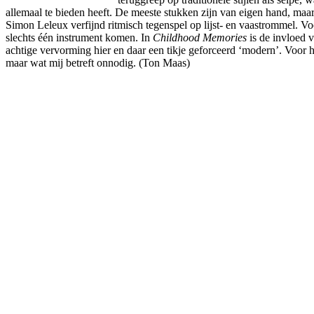
allemaal te bieden heeft. De meeste stukken zijn van eigen hand, maa
Simon Leleux verfijnd ritmisch tegenspel op lijst- en vaastrommel. Voo
slechts één instrument komen. In
Childhood Memories
is de invloed v
achtige vervorming hier en daar een tikje geforceerd ‘modern’. Voor h
maar wat mij betreft onnodig. (Ton Maas)