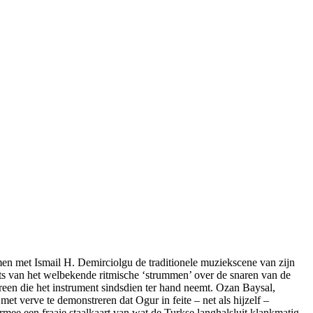
amen met Ismail H. Demirciolgu de traditionele muziekscene van zijn
ats van het welbekende ritmische ‘strummen’ over de snaren van de
ereen die het instrument sindsdien ter hand neemt. Ozan Baysal,
et verve te demonstreren dat Ogur in feite – net als hijzelf –
armee een fraaie staalkaart van wat de Turkse langhalsluit klankmatig