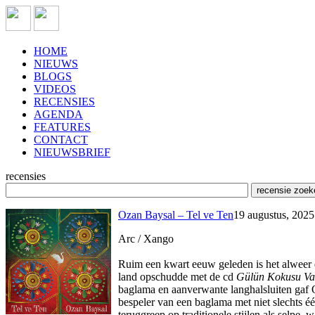
HOME
NIEUWS
BLOGS
VIDEOS
RECENSIES
AGENDA
FEATURES
CONTACT
NIEUWSBRIEF
recensies
Ozan Baysal – Tel ve Ten
19 augustus, 2025
Arc / Xango
Ruim een kwart eeuw geleden is het alweer da
land opschudde met de cd
Gülün Kokusu Va
baglama en aanverwante langhalsluiten gaf Og
bespeler van een baglama met niet slechts één
teruggreep op traditionele stijlen als selpe