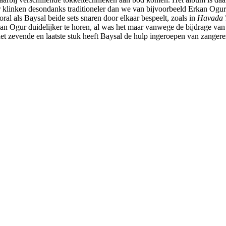
r klinken desondanks traditioneler dan we van bijvoorbeeld Erkan Ogur g
ral als Baysal beide sets snaren door elkaar bespeelt, zoals in
Havada T
an Ogur duidelijker te horen, al was het maar vanwege de bijdrage van L
et zevende en laatste stuk heeft Baysal de hulp ingeroepen van zangere