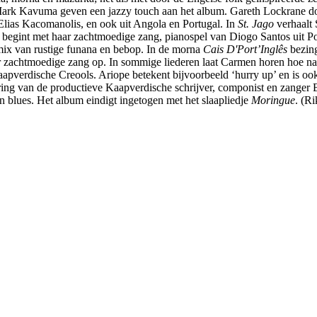
t Mark Kavuma geven een jazzy touch aan het album. Gareth Lockrane do
lias Kacomanolis, en ook uit Angola en Portugal. In
St. Jago
verhaalt 
 begint met haar zachtmoedige zang, pianospel van Diogo Santos uit Po
mix van rustige funana en bebop. In de morna
Cais D'Port’Inglês
bezing
r zachtmoedige zang op. In sommige liederen laat Carmen horen hoe nau
 Kaapverdische Creools. Ariope betekent bijvoorbeeld ‘hurry up’ en is o
ring van de productieve Kaapverdische schrijver, componist en zanger 
n blues. Het album eindigt ingetogen met het slaapliedje
Moringue
. (R