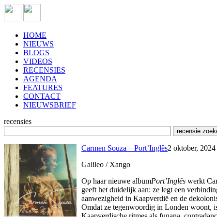
HOME
NIEUWS
BLOGS
VIDEOS
RECENSIES
AGENDA
FEATURES
CONTACT
NIEUWSBRIEF
recensies
Carmen Souza – Port’Inglês
2 oktober, 2024
Galileo / Xango
Op haar nieuwe album
Port’Inglês
werkt Car
geeft het duidelijk aan: ze legt een verbind
aanwezigheid in Kaapverdië en de dekolonisat
Omdat ze tegenwoordig in Londen woont, is he
Kaapverdische ritmes als funana, contradanç