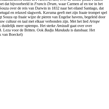
et dat bijvoorbeeld in
Francis Drum
, waar Carmen af en toe in het
Souza over de reis van Darwin in 1832 naar het eiland Santiago, dat
rtugal en relaxed slagwerk. Kavuma geeft met zijn fraaie trompet spel
t Souza op fraaie wijze de pieren van Engelse havens, begeleid door
w cultuur en taal met elkaar verbonden zijn. Met het lied
Ariope
ok duidelijk meer uptempo. Het sterke
Amizadi
gaat over over
B. Leza voor de Britten. Ook
Badju Mandadu
is dansbaar. Het
ik van Boeckel)