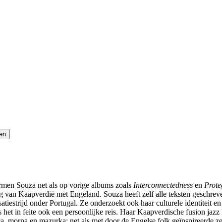
men Souza net als op vorige albums zoals
Interconnectedness
en
Prote
ing van Kaapverdië met Engeland. Souza heeft zelf alle teksten geschrev
iestrijd onder Portugal. Ze onderzoekt ook haar culturele identiteit e
t in feite ook een persoonlijke reis. Haar Kaapverdische fusion jazz he
a, morna en mazurka; net als met door de Engelse folk geïnspireerde z