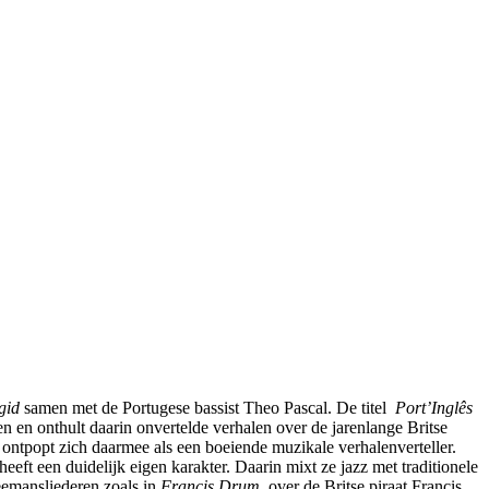
gid
samen met de Portugese bassist Theo Pascal. De titel
Port’Inglês
en en onthult daarin onvertelde verhalen over de jarenlange Britse
n ontpopt zich daarmee als een boeiende muzikale verhalenverteller.
eft een duidelijk eigen karakter. Daarin mixt ze jazz met traditionele
eemansliederen zoals in
Francis Drum
, over de Britse piraat Francis