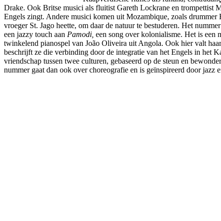
Drake. Ook Britse musici als fluitist Gareth Lockrane en trompettis
Engels zingt. Andere musici komen uit Mozambique, zoals drummer E
vroeger St. Jago heette, om daar de natuur te bestuderen. Het nummer
een jazzy touch aan
Pamodi,
een song over kolonialisme. Het is een 
twinkelend pianospel van João Oliveira uit Angola. Ook hier valt haa
beschrijft ze die verbinding door de integratie van het Engels in het
vriendschap tussen twee culturen, gebaseerd op de steun en bewonde
nummer gaat dan ook over choreografie en is geïnspireerd door jazz e