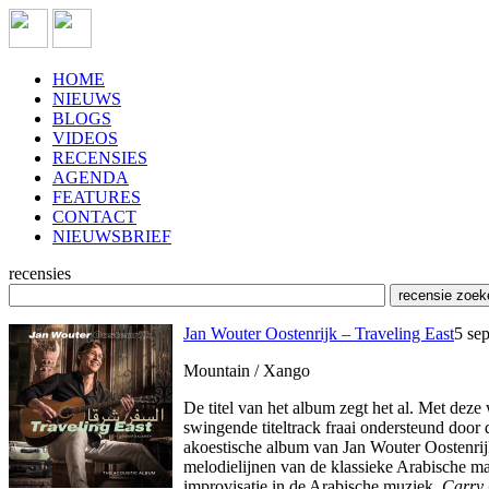
HOME
NIEUWS
BLOGS
VIDEOS
RECENSIES
AGENDA
FEATURES
CONTACT
NIEUWSBRIEF
recensies
Jan Wouter Oostenrijk – Traveling East
5 se
Mountain / Xango
De titel van het album zegt het al. Met de
swingende titeltrack fraai ondersteund door
akoestische album van Jan Wouter Oostenrijk
melodielijnen van de klassieke Arabische 
improvisatie in de Arabische muziek.
Carry