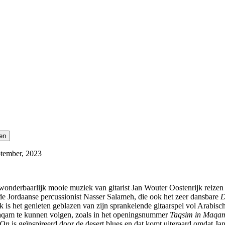
ptember, 2023
ze wonderbaarlijk mooie muziek van gitarist Jan Wouter Oostenrijk rei
 de Jordaanse percussionist Nasser Salameh, die ook het zeer dansbare
D
 is het genieten geblazen van zijn sprankelende gitaarspel vol Arabis
maqam te kunnen volgen, zoals in het openingsnummer
Taqsim in Maqa
 On
is geïnspireerd door de desert blues en dat komt uiteraard omdat J