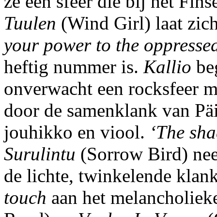
ze een sfeer die bij het Fin
Tuulen
(Wind Girl) laat zich
your power to the oppresse
heftig nummer is.
Kallio
beg
onverwacht een rocksfeer 
door de samenklank van Päi
jouhikko en viool.
‘The sha
Surulintu
(Sorrow Bird) neem
de lichte, twinkelende klan
touch
aan het melancholieke