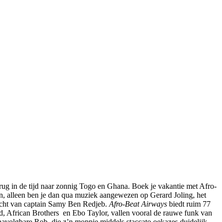
 terug in de tijd naar zonnig Togo en Ghana. Boek je vakantie met Afro-
n, alleen ben je dan qua muziek aangewezen op Gerard Joling, het
lucht van captain Samy Ben Redjeb.
Afro-Beat Airways
biedt ruim 77
African Brothers en Ebo Taylor, vallen vooral de rauwe funk van
volgbare Rob, die z’n moppie middels staccato oekazes duidelijk