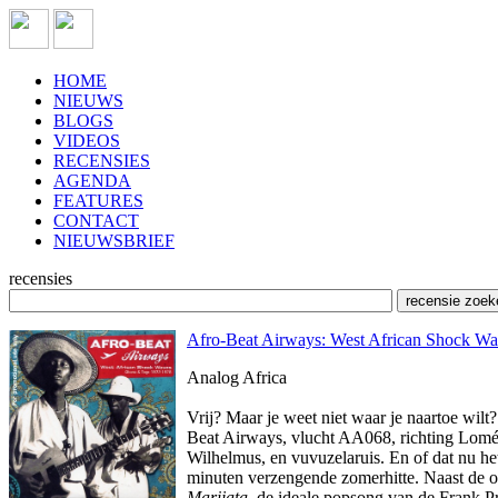
HOME
NIEUWS
BLOGS
VIDEOS
RECENSIES
AGENDA
FEATURES
CONTACT
NIEUWSBRIEF
recensies
Afro-Beat Airways: West African Shock W
Analog Africa
Vrij? Maar je weet niet waar je naartoe wilt
Beat Airways, vlucht AA068, richting Lomé 
Wilhelmus, en vuvuzelaruis. En of dat nu h
minuten verzengende zomerhitte. Naast de
Marijata
, de ideale popsong van de Frank Pr