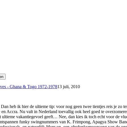
aves - Ghana & Togo 1972-1978
13 juli, 2010
? Dan heb ik hier de ultieme tip: voor nog geen twee tientjes reis je zo
en Accra. Nu valt in Nederland toevallig ook heel goed te overzomere
et ultieme vakantiegevoel geeft… Nee, dan kies ik toch echt voor de v
 ontspannen funky swingnummers van K. Frimpong, Apagya Show Band, 
ofessionals, en natuurlijk
More
op, een afrofunkymoogsong van de onna