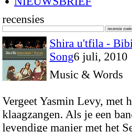
NIEUWSBRIEF
recensies
Shira u'tfila - Bi
Song
6 juli, 2010
Music & Words
Vergeet Yasmin Levy, met ha
klaagzangen. Als je een ban
levendige manier met het S