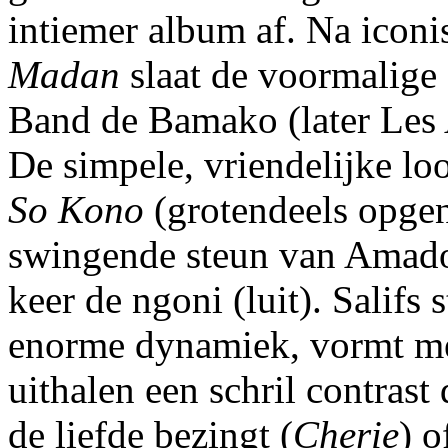
intiemer album af. Na iconi
Madan
slaat de voormalige 
Band de Bamako (later Les
De simpele, vriendelijke loo
So Kono
(grotendeels opge
swingende steun van Amado
keer de ngoni (luit). Salifs
enorme dynamiek, vormt me
uithalen een schril contrast
de liefde bezingt (
Cherie
) o