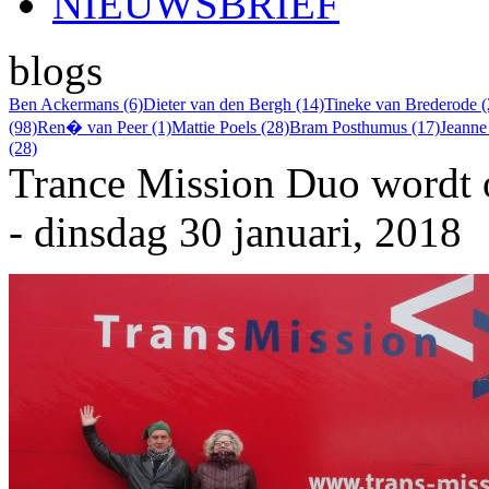
NIEUWSBRIEF
blogs
Ben Ackermans (6)
Dieter van den Bergh (14)
Tineke van Brederode (
(98)
Ren� van Peer (1)
Mattie Poels (28)
Bram Posthumus (17)
Jeanne
(28)
Trance Mission Duo wordt o
- dinsdag 30 januari, 2018