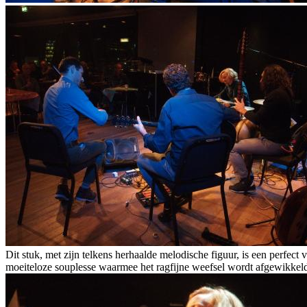
Dit stuk, met zijn telkens herhaalde melodische figuur, is een perfect
moeiteloze souplesse waarmee het ragfijne weefsel wordt afgewikkel