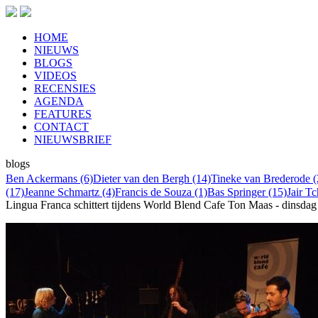
HOME
NIEUWS
BLOGS
VIDEOS
RECENSIES
AGENDA
FEATURES
CONTACT
NIEUWSBRIEF
blogs
Ben Ackermans (6)
Dieter van den Bergh (14)
Tineke van Brederode (
(17)
Jeanne Schmartz (4)
Francis de Souza (1)
Bas Springer (15)
Jair T
Lingua Franca schittert tijdens World Blend Cafe
Ton Maas - dinsdag