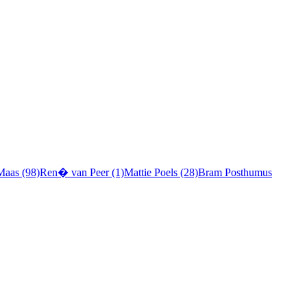
Maas (98)
Ren� van Peer (1)
Mattie Poels (28)
Bram Posthumus