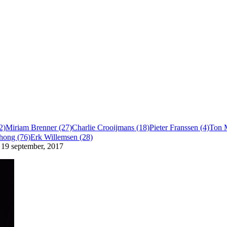
2)
Miriam Brenner (27)
Charlie Crooijmans (18)
Pieter Franssen (4)
Ton 
chong (76)
Erk Willemsen (28)
 19 september, 2017