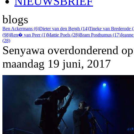
NIEUWSBRIEF
blogs
Ben Ackermans (6)
Dieter van den Bergh (14)
Tineke van Brederode (
(98)
Ren� van Peer (1)
Mattie Poels (28)
Bram Posthumus (17)
Jeanne
(28)
Senyawa overdonderend op 
maandag 19 juni, 2017