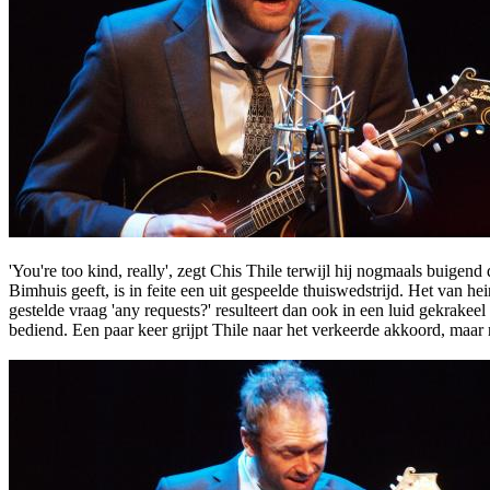
'You're too kind, really', zegt Chis Thile terwijl hij nogmaals buigen
Bimhuis geeft, is in feite een uit gespeelde thuiswedstrijd. Het van he
gestelde vraag 'any requests?' resulteert dan ook in een luid gekrake
bediend. Een paar keer grijpt Thile naar het verkeerde akkoord, maar ra