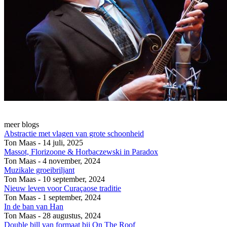
meer blogs
Abstractie met vlagen van grote schoonheid
Ton Maas - 14 juli, 2025
Massot, Florizoone & Horbaczewski in Paradox
Ton Maas - 4 november, 2024
Muzikale groeibriljant
Ton Maas - 10 september, 2024
Nieuw leven voor Curaçaose traditie
Ton Maas - 1 september, 2024
In de ban van Han
Ton Maas - 28 augustus, 2024
Double bill van formaat bij On The Roof