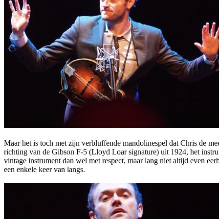
Maar het is toch met zijn verbluffende mandolinespel dat Chris de mees
richting van de Gibson F-5 (Lloyd Loar signature) uit 1924, het instr
vintage instrument dan wel met respect, maar lang niet altijd even eerb
een enkele keer van langs.