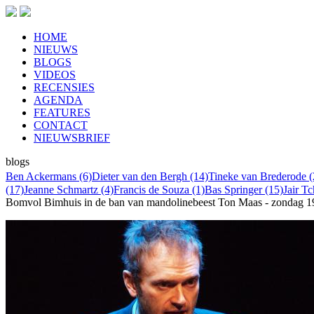
HOME
NIEUWS
BLOGS
VIDEOS
RECENSIES
AGENDA
FEATURES
CONTACT
NIEUWSBRIEF
blogs
Ben Ackermans (6)
Dieter van den Bergh (14)
Tineke van Brederode (
(17)
Jeanne Schmartz (4)
Francis de Souza (1)
Bas Springer (15)
Jair T
Bomvol Bimhuis in de ban van mandolinebeest
Ton Maas - zondag 1