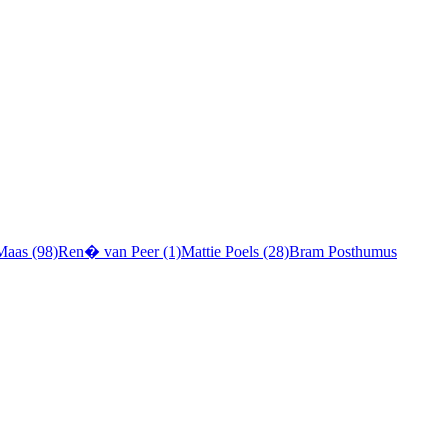
Maas (98)
Ren� van Peer (1)
Mattie Poels (28)
Bram Posthumus