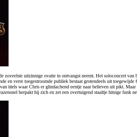
d de zoveelste uitzinnige ovatie in ontvangst neemt. Het soloconcert van
inde en verre toegestroomde publiek bestaat grotendeels uit toegewijde f
el van titels waar Chris er glimlachend eentje naar believen uit pikt. M
zensnel herpakt hij zich en zet een overtuigend staaltje hitsige funk ne