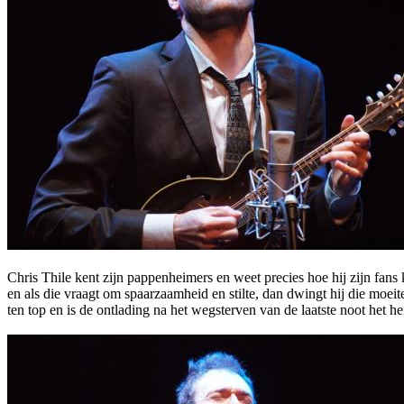
Chris Thile kent zijn pappenheimers en weet precies hoe hij zijn fans 
en als die vraagt om spaarzaamheid en stilte, dan dwingt hij die moeite
ten top en is de ontlading na het wegsterven van de laatste noot het hef