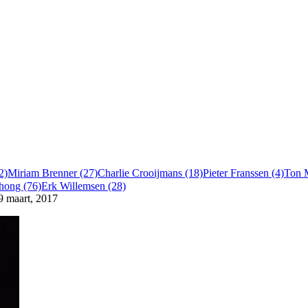
2)
Miriam Brenner (27)
Charlie Crooijmans (18)
Pieter Franssen (4)
Ton 
chong (76)
Erk Willemsen (28)
9 maart, 2017