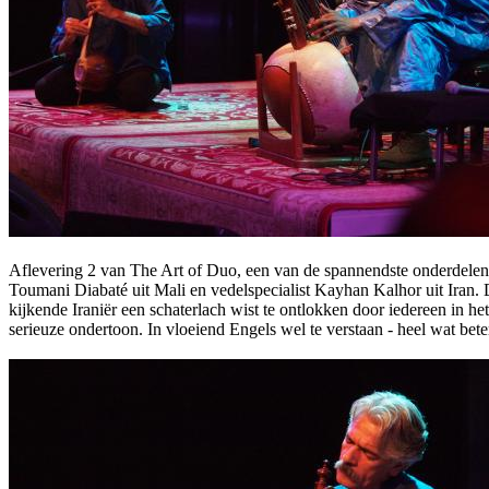
Aflevering 2 van The Art of Duo, een van de spannendste onderdelen 
Toumani Diabaté uit Mali en vedelspecialist Kayhan Kalhor uit Iran.
kijkende Iraniër een schaterlach wist te ontlokken door iedereen in h
serieuze ondertoon. In vloeiend Engels wel te verstaan - heel wat beter