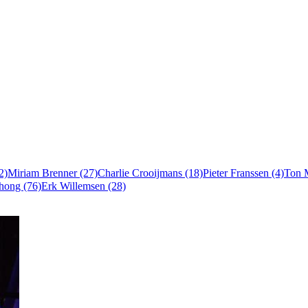
2)
Miriam Brenner (27)
Charlie Crooijmans (18)
Pieter Franssen (4)
Ton 
chong (76)
Erk Willemsen (28)