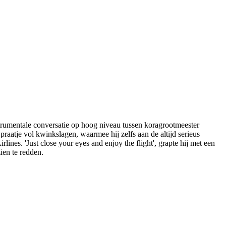
trumentale conversatie op hoog niveau tussen koragrootmeester
atje vol kwinkslagen, waarmee hij zelfs aan de altijd serieus
nes. 'Just close your eyes and enjoy the flight', grapte hij met een
ien te redden.