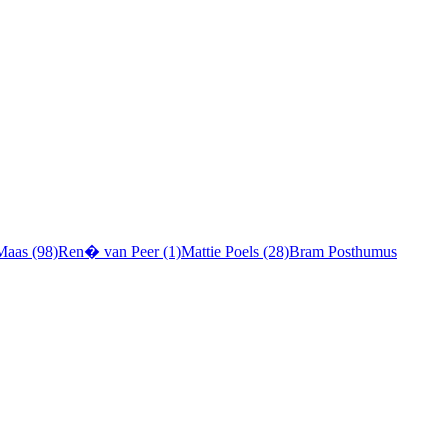
Maas (98)
Ren� van Peer (1)
Mattie Poels (28)
Bram Posthumus