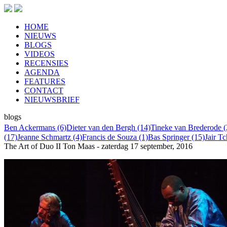
HOME
NIEUWS
BLOGS
VIDEOS
RECENSIES
AGENDA
FEATURES
CONTACT
NIEUWSBRIEF
blogs
Ben Ackermans (6)
Dieter van den Bergh (14)
Tineke van Brederode (
(17)
Jeanne Schmartz (4)
Francis de Souza (1)
Bas Springer (15)
Jair T
The Art of Duo II
Ton Maas - zaterdag 17 september, 2016