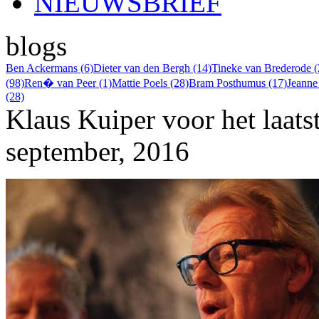
NIEUWSBRIEF
blogs
Ben Ackermans (6)
Dieter van den Bergh (14)
Tineke van Brederode (
(98)
Ren� van Peer (1)
Mattie Poels (28)
Bram Posthumus (17)
Jeanne
(28)
Klaus Kuiper voor het laats
september, 2016