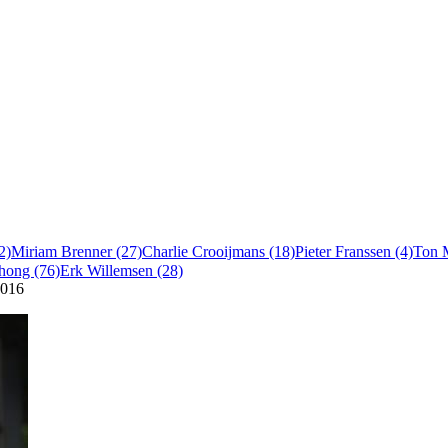
2)
Miriam Brenner (27)
Charlie Crooijmans (18)
Pieter Franssen (4)
Ton 
chong (76)
Erk Willemsen (28)
2016