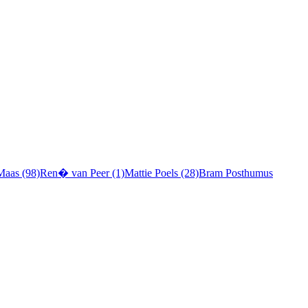
Maas (98)
Ren� van Peer (1)
Mattie Poels (28)
Bram Posthumus