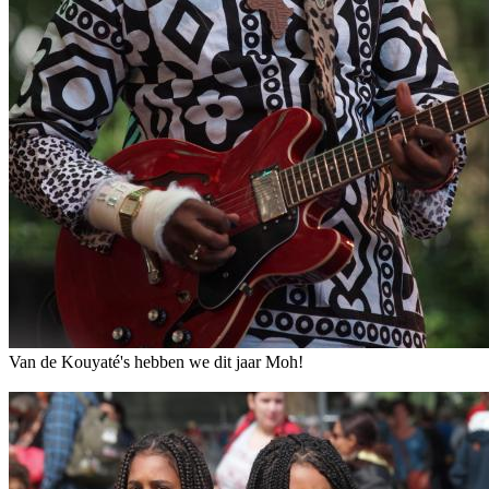
Van de Kouyaté's hebben we dit jaar Moh!