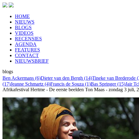
HOME
NIEUWS
BLOGS
VIDEOS
RECENSIES
AGENDA
FEATURES
CONTACT
NIEUWSBRIEF
blogs
Ben Ackermans (6)
Dieter van den Bergh (14)
Tineke van Brederode (
(17)
Jeanne Schmartz (4)
Francis de Souza (1)
Bas Springer (15)
Jair T
Afrikafestival Hertme - De eerste beelden
Ton Maas - zondag 3 juli, 