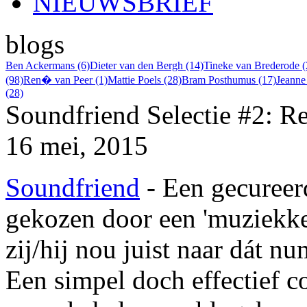
NIEUWSBRIEF
blogs
Ben Ackermans (6)
Dieter van den Bergh (14)
Tineke van Brederode (
(98)
Ren� van Peer (1)
Mattie Poels (28)
Bram Posthumus (17)
Jeanne
(28)
Soundfriend Selectie #2: 
16 mei, 2015
Soundfriend
- Een gecureerde
gekozen door een 'muziekk
zij/hij nou juist naar dát nu
Een simpel doch effectief 