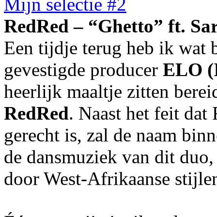
Mijn selectie #2
RedRed – “Ghetto” ft. Sa
Een tijdje terug heb ik wat 
gevestigde producer
ELO (I
heerlijk maaltje zitten ber
RedRed
. Naast het feit da
gerecht is, zal de naam bin
de dansmuziek van dit duo, 
door West-Afrikaanse stijle