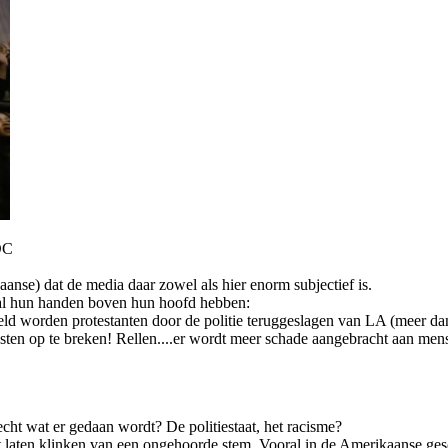
DC
aanse) dat de media daar zowel als hier enorm subjectief is.
e al hun handen boven hun hoofd hebben:
d worden protestanten door de politie teruggeslagen van LA (meer da
ten op te breken! Rellen....er wordt meer schade aangebracht aan men
cht wat er gedaan wordt? De politiestaat, het racisme?
t laten klinken van een ongehoorde stem. Vooral in de Amerikaanse ges