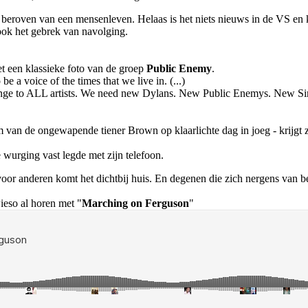
het beroven van een mensenleven. Helaas is het niets nieuws in de VS e
 ook het gebrek van navolging.
 een klassieke foto van de groep
Public Enemy
.
be a voice of the times that we live in. (...)
hallenge to ALL artists. We need new Dylans. New Public Enemys. New S
m van de ongewapende tiener Brown op klaarlichte dag in joeg - krijgt 
 wurging vast legde met zijn telefoon.
or anderen komt het dichtbij huis. En degenen die zich nergens van bewu
ieso al horen met "
Marching on Ferguson
"