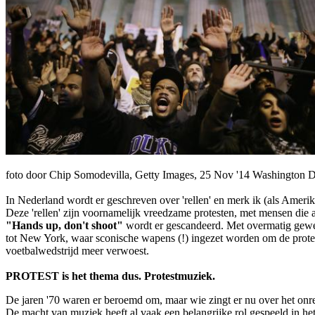
foto door Chip Somodevilla, Getty Images, 25 Nov '14 Washington 
In Nederland wordt er geschreven over 'rellen' en merk ik (als Amerik
Deze 'rellen' zijn voornamelijk vreedzame protesten, met mensen di
"Hands up, don't shoot"
wordt er gescandeerd. Met overmatig gewel
tot New York, waar sconische wapens (!) ingezet worden om de protes
voetbalwedstrijd meer verwoest.
PROTEST is het thema dus. Protestmuziek.
De jaren '70 waren er beroemd om, maar wie zingt er nu over het onre
De macht van muziek heeft al vaak een belangrijke rol gespeeld in he