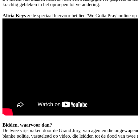
krachtig gebleken in het oproepen tot verandering.
Alicia Keys
zette speciaal hiervoor het lied 'We Gotta Pray' online o
Bidden, waarvoor dan?
De twee vrijspraken door de Grand Jury, van agenten die ongewapend
blanke politie, vastgelegd op video, die leidden tot de dood van twee