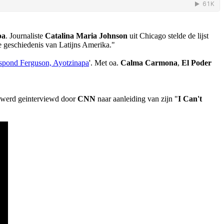
pa
. Journaliste
Catalina Maria Johnson
uit Chicago stelde de lijst
de geschiedenis van Latijns Amerika."
spond Ferguson, Ayotzinapa
'. Met oa.
Calma Carmona
,
El Poder
nd werd geinterviewd door
CNN
naar aanleiding van zijn "
I Can't