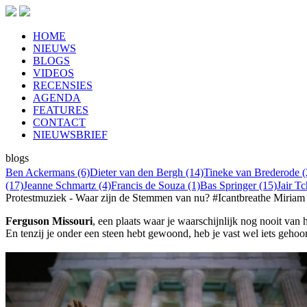
HOME
NIEUWS
BLOGS
VIDEOS
RECENSIES
AGENDA
FEATURES
CONTACT
NIEUWSBRIEF
blogs
Ben Ackermans (6)
Dieter van den Bergh (14)
Tineke van Brederode (
(17)
Jeanne Schmartz (4)
Francis de Souza (1)
Bas Springer (15)
Jair T
Protestmuziek - Waar zijn de Stemmen van nu? #Icantbreathe
Miriam 
Ferguson Missouri
, een plaats waar je waarschijnlijk nog nooit va
En tenzij je onder een steen hebt gewoond, heb je vast wel iets gehoo