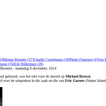
2)
Miriam Brenner (27)
Charlie Crooijmans (18)
Pieter Franssen (4)
Ton 
chong (76)
Erk Willemsen (28)
Brenner - maandag 8 december, 2014
n had gehoord, was het niet voor de moord op
Michael Brown
.
rd over de uitspraken in die zaak en die van
Eric Garner
(Staten Islan