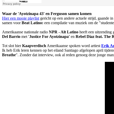
Waar de 'Ayotzinapa 43' en Ferguson samen komen
Hier een mooie playlist
gericht op een andere actuele strijd, gaande i
samen voor
Beat Latino:
een compilatie van muziek om de "studenten
Amerikaanse nationale radio
NPR - Alt Latino
heeft een uitzending g
Del Barrio
met
'Justice For Ayotzinapa'
en
Rebel Diaz feat. The
Tot slot hier
Kaapverdisch
Amerikaanse spoken word artiest
Erik A
Ik heb Erik leren kennen op het eiland Santiago afgelopen april tijde
Breathe
". Zonder dat interview, ook al reden genoeg deze jonge ma