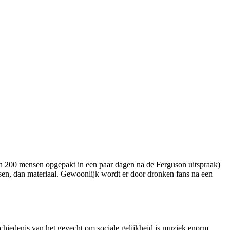
n 200 mensen opgepakt in een paar dagen na de Ferguson uitspraak)
sen, dan materiaal. Gewoonlijk wordt er door dronken fans na een
chiedenis van het gevecht om sociale gelijkheid is muziek enorm