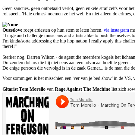
Geen sancties, geen ontbetaald verlof, geen enkele straf zelfs voor 
rol speelt. 'Hate crimes' noemen ze het wel. En niet alleen de crimes,
Questlove
roept artiesten op hun stem te laten horen,
via instagram
met
"I urge and challenge musicians and artists alike to push themselves to 
I'm kinda/sorta addressing the hip hop nation I really apply this c
there!!"
Sterker nog, Darren Wilson - de agent die meerdere kogels het lichaa
Duizenden dollars die hij niet eens aan een advocaat hoeft te geven.
De enige persoon die vervolgd is in de zaak Garner... is de man die de
Voor sommigen is het misschien een 'ver van je bed show' in de VS, vo
Gitarist Tom Morello
van
Rage Against The Machine
liet zich sow