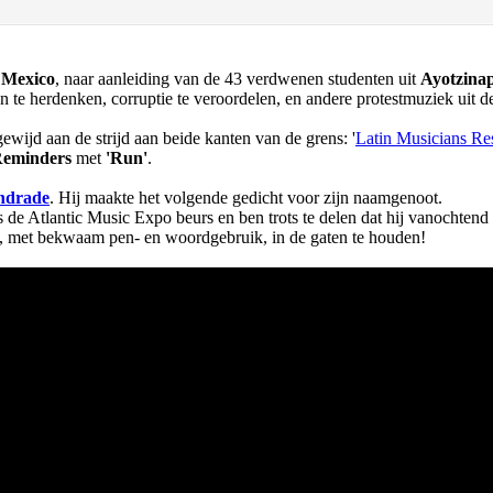
n
Mexico
, naar aanleiding van de 43 verdwenen studenten uit
Ayotzina
 te herdenken, corruptie te veroordelen, en andere protestmuziek uit 
ewijd aan de strijd aan beide kanten van de grens: '
Latin Musicians Re
 Reminders
met
'Run'
.
ndrade
. Hij maakte het volgende gedicht voor zijn naamgenoot.
ns de Atlantic Music Expo beurs en ben trots te delen dat hij vanochte
n, met bekwaam pen- en woordgebruik, in de gaten te houden!