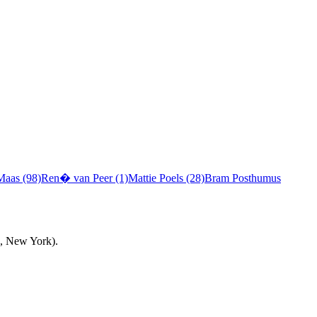
Maas (98)
Ren� van Peer (1)
Mattie Poels (28)
Bram Posthumus
d, New York).