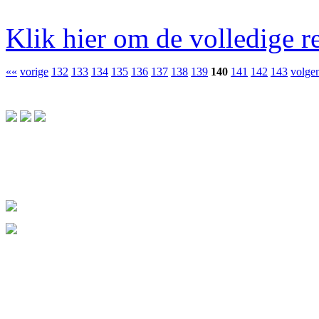
Klik hier om de volledige re
««
vorige
132
133
134
135
136
137
138
139
140
141
142
143
volge