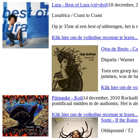
Lura - Best of Lura (cd+dvd)
18 december, 
Lusafrica / Coast to Coast
Op je 35ste al een
best of
uitbrengen, het is
Klik hier om de volledige recensie te lezen...
Ojos de Brujo - Co
Diquela / Warner
Toen een groep kra
jammen, was de bas
Klik hier om de vol
Piirpauke - Koli
14 december, 2010 Rockadill
pontificaal midden in de audiomix. Het is als
Klik hier om de volledige recensie te lezen...
Somi - If the Rain
Obliqsound / T2