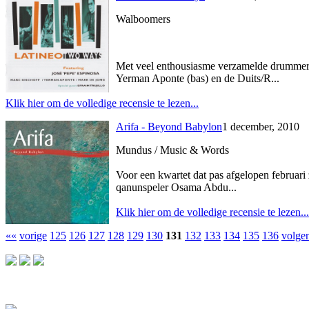
Walboomers
Met veel enthousiasme verzamelde drummer M
Yerman Aponte (bas) en de Duits/R...
Klik hier om de volledige recensie te lezen...
Arifa - Beyond Babylon
1 december, 2010
Mundus / Music & Words
Voor een kwartet dat pas afgelopen februari
qanunspeler Osama Abdu...
Klik hier om de volledige recensie te lezen...
««
vorige
125
126
127
128
129
130
131
132
133
134
135
136
volge