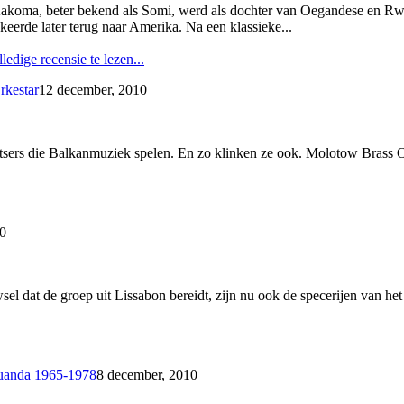
oma, beter bekend als Somi, werd als dochter van Oegandese en Rwand
keerde later terug naar Amerika. Na een klassieke...
ledige recensie te lezen...
rkestar
12 december, 2010
tsers die Balkanmuziek spelen. En zo klinken ze ook. Molotow Brass O
0
sel dat de groep uit Lissabon bereidt, zijn nu ook de specerijen van he
Luanda 1965-1978
8 december, 2010