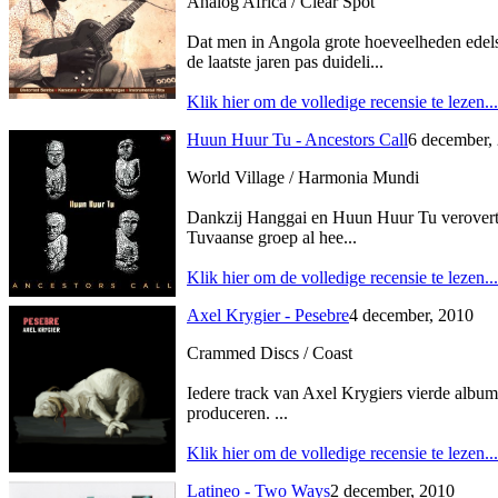
Analog Africa / Clear Spot
Dat men in Angola grote hoeveelheden edels
de laatste jaren pas duideli...
Klik hier om de volledige recensie te lezen...
Huun Huur Tu - Ancestors Call
6 december,
World Village / Harmonia Mundi
Dankzij Hanggai en Huun Huur Tu verovert
Tuvaanse groep al hee...
Klik hier om de volledige recensie te lezen...
Axel Krygier - Pesebre
4 december, 2010
Crammed Discs / Coast
Iedere track van Axel Krygiers vierde albu
produceren. ...
Klik hier om de volledige recensie te lezen...
Latineo - Two Ways
2 december, 2010