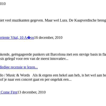
2010
 niet veel muzikanten gegeven. Maar wel Lura. De Kaapverdische breng
rriente Vital, 10 A�os
16 december, 2010
kende, geëngageerde punkers uit Barcelona met een stevige basis in fl
is gelegd voor een van de meest innovatiev...
ledige recensie te lezen...
o / Music & Words Als ik ergens een hekel aan heb, is het wel aan he
of je naar een concert gaat en per ongeluk een...
s Come First
13 december, 2010