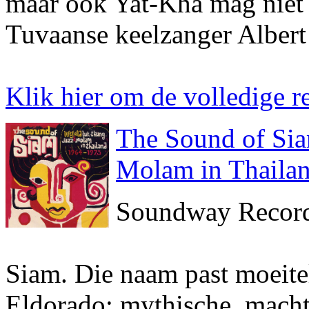
maar ook Yat-Kha mag niet o
Tuvaanse keelzanger Albert
Klik hier om de volledige re
The Sound of Sia
Molam in Thaila
Soundway Record
Siam. Die naam past moeitel
Eldorado: mythische, macht