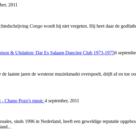
ber, 2011
hiedschrijving
Congo
wordt hij niet vergeten. Hij heet daar de godfat
Poison & Ululation: Dar Es Salaam Dancing Club 1973-1975
6 septembe
de laatste jaren de westerse muziekmarkt overspoelt, drijft af en toe oo
t - Chano Pozo's music
4 september, 2011
ales, sinds 1996 in Nederland, heeft een geweldige reputatie opgebou
and...