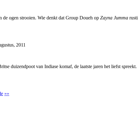
 in de ogen strooien. Wie denkt dat Group Doueh op
Zayna Jumma
rust
ugustus, 2011
itse duizendpoot van Indiase komaf, de laatste jaren het liefst spreekt. E
de
»»