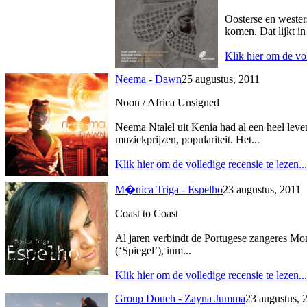
Oosterse en wester
komen. Dat lijkt in
Klik hier om de vol
Neema - Dawn
25 augustus, 2011
Noon / Africa Unsigned
Neema Ntalel uit Kenia had al een heel leve
muziekprijzen, populariteit. Het...
Klik hier om de volledige recensie te lezen...
M�nica Triga - Espelho
23 augustus, 2011
Coast to Coast
Al jaren verbindt de Portugese zangeres Moni
(‘Spiegel’), inm...
Klik hier om de volledige recensie te lezen...
Group Doueh - Zayna Jumma
23 augustus, 