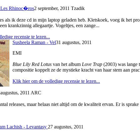
 Les Rhinoc�ros
2 september, 2011 Tzadik
nes als ik deze cd in mijn laptop geladen heb. Kletskoek, voeg ik het p
en krankzinnig allegaartje. Vogeltjes, een zange...
ledige recensie te lezen...
Susheela Raman - Vel
31 augustus, 2011
EMI
Blue Lily Red Lotus
van het album
Love Trap
(2003) was lange t
compositie koppelt ze de mystieke kracht van haar stem aan prac
Klik hier om de volledige recensie te lezen...
 augustus, 2011 ARC
al releases, maar helaas niet altijd om de kwaliteit ervan. Er is sprake
am Lachish - Levantasy
27 augustus, 2011