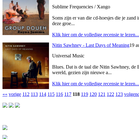
Sublime Frequencies / Xango
Soms zijn er van die cd-hoesjes die je zand
deze groe...
Klik hier om de volledige recensie te lezen...
Nitin Sawhney - Last Days of Meaning
19 a
Universal Music
Blues. Dat is de taal die Nitin Sawhney, de Br
wereld, gezien zijn nieuwe a...
Klik hier om de volledige recensie te lezen...
««
vorige
112
113
114
115
116
117
118
119
120
121
122
123
volgen