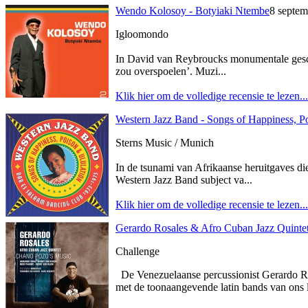
Wendo Kolosoy - Botyiaki Ntembe
8 septem
Igloomondo
In David van Reybroucks monumentale gesc
zou overspoelen’. Muzi...
Klik hier om de volledige recensie te lezen...
Western Jazz Band - Songs of Happiness, 
Sterns Music / Munich
In de tsunami van Afrikaanse heruitgaves die 
Western Jazz Band subject va...
Klik hier om de volledige recensie te lezen...
Gerardo Rosales & Afro Cuban Jazz Quinte
Challenge
De Venezuelaanse percussionist Gerardo Ros
met de toonaangevende latin bands van ons l