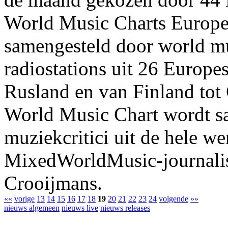
World Music Charts Europe
samengesteld door world mu
radiostations uit 26 Europes
Rusland en van Finland tot
World Music Chart wordt s
muziekcritici uit de hele w
MixedWorldMusic-journalist
Crooijmans.
««
vorige
13
14
15
16
17
18
19
20
21
22
23
24
volgende
»»
nieuws algemeen
nieuws live
nieuws releases