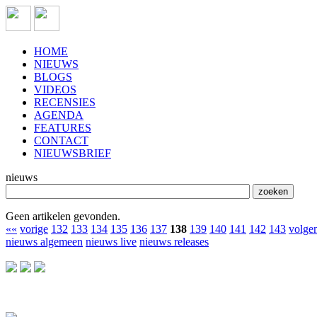
HOME
NIEUWS
BLOGS
VIDEOS
RECENSIES
AGENDA
FEATURES
CONTACT
NIEUWSBRIEF
nieuws
Geen artikelen gevonden.
««
vorige
132
133
134
135
136
137
138
139
140
141
142
143
volge
nieuws algemeen
nieuws live
nieuws releases