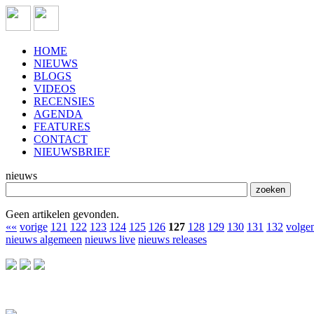
HOME
NIEUWS
BLOGS
VIDEOS
RECENSIES
AGENDA
FEATURES
CONTACT
NIEUWSBRIEF
nieuws
Geen artikelen gevonden.
««
vorige
121
122
123
124
125
126
127
128
129
130
131
132
volge
nieuws algemeen
nieuws live
nieuws releases